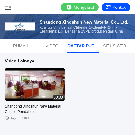
Mengobrol
Kontak
Shandong Xingshun New Material Co., Ltd.
kualitas Vinylbenzyl Chloride, 1-Etenil-4- [2- (4-
Etenilfenil) Etil] Benzena BVPE produsen dari Cina
RUMAH
VIDEO
DAFTAR PUTAR
SITUS WEB
Video Lainnya
00:30
Shandong Xingshun New Material
Co, Ltd Pendahuluan
July 08, 2021