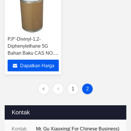
P,P'-Divinyl-1,2-
Diphenylethane 5G
Bahan Baku CAS NO.:
48174-52-3 Para
Dapatkan Harga
Terbaik
1
2
Kontak
Kontak:
Mr. Gu Xiaoxing( For Chinese Business)