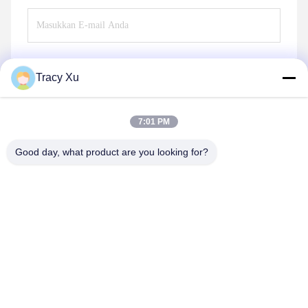
Tracy Xu
Kirim
7:01 PM
Good day, what product are you looking for?
Shandong Xingshun New Material Co., Ltd.
gxx@xingshengtech.com
86-519-86464994
Jalan Miaoqiao, Distrik Wujin, Kota Changzhou, Provinsi
Jiangsu, PRChina