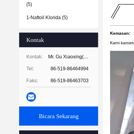
(5)
1-Naftoil Klorida
(5)
Kemasan:
Kontak
Kami kami
e
Kontak:
Mr. Gu Xiaoxing( For Chinese Business)
Tel:
86-519-86464994
Faks:
86-519-86463703
Bicara Sekarang