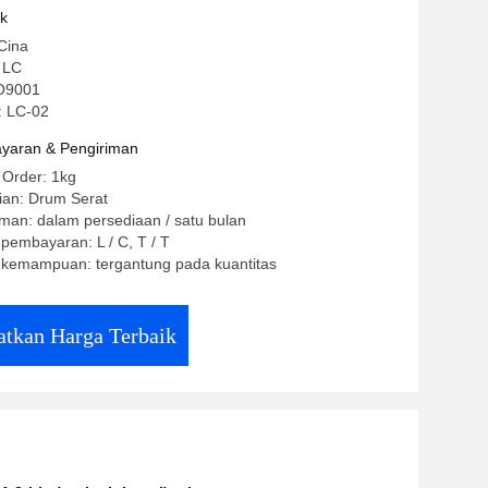
uk
Cina
 LC
SO9001
: LC-02
yaran & Pengiriman
 Order: 1kg
ian: Drum Serat
man: dalam persediaan / satu bulan
 pembayaran: L / C, T / T
kemampuan: tergantung pada kuantitas
tkan Harga Terbaik