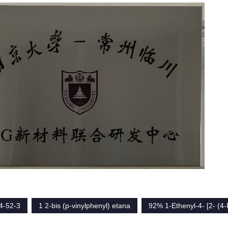
4-52-3
1 2-bis (p-vinylphenyl) etana
92% 1-Ethenyl-4- [2- (4