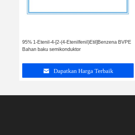
a
95% 1-Etenil-4-[2-(4-Etenilfenil)Etil]Benzena BVPE
Bahan baku semikonduktor
Dapatkan Harga Terbaik