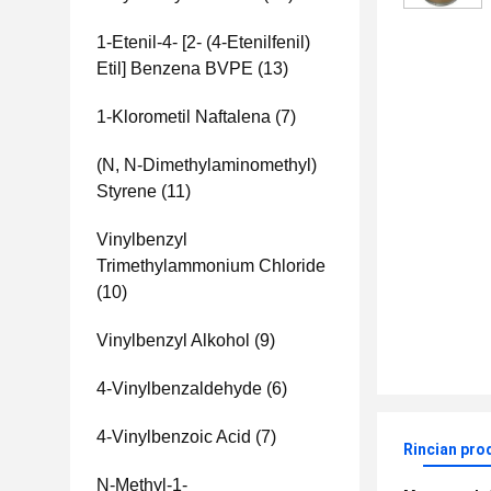
1-Etenil-4- [2- (4-Etenilfenil)
Etil] Benzena BVPE
(13)
1-Klorometil Naftalena
(7)
(N, N-Dimethylaminomethyl)
Styrene
(11)
Vinylbenzyl
Trimethylammonium Chloride
(10)
Vinylbenzyl Alkohol
(9)
4-Vinylbenzaldehyde
(6)
4-Vinylbenzoic Acid
(7)
Rincian pro
N-Methyl-1-