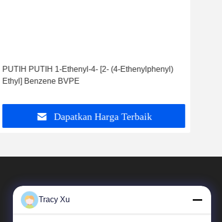
PUTIH PUTIH 1-Ethenyl-4- [2- (4-Ethenylphenyl)
CAS
Ethyl] Benzene BVPE
Ben
Dapatkan Harga Terbaik
Tracy Xu