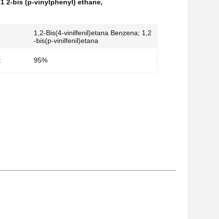
1 2-bis (p-vinylphenyl) ethane
,
1,2-Bis(4-vinilfenil)etana Benzena; 1,2
-bis(p-vinilfenil)etana
:
95%