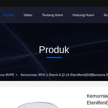
Produk
Video
Tentang Kami
Hubungi Kami
Ac
Produk
nzena BVPE
>
Kemurnian 95% 1-Etenil-4-[2-(4-Etenilfenil)Etil]Benzena
Kemurnian
Etenilfen