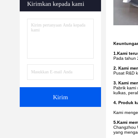
Kirimkan kepada kami
Keuntunga
1.
Kami teru
Pada tahun 
2. Kami mem
Pusat R&D k
3. Kami mem
Pabrik kami 
kulkas,
pera
Kirim
4. Produk k
Kami mengeks
5.
Kami memi
Changzhou W
yang mengad