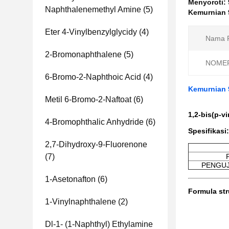
Menyoroti:
Naphthalenemethyl Amine
(5)
Kemurnian 9
Eter 4-Vinylbenzylglycidy
(4)
Nama P
2-Bromonaphthalene
(5)
NOMER
6-Bromo-2-Naphthoic Acid
(4)
Kemurnian 9
Metil 6-Bromo-2-Naftoat
(6)
1,2-bis(p-vi
4-Bromophthalic Anhydride
(6)
Spesifikasi:
2,7-Dihydroxy-9-Fluorenone
(7)
PENGUJ
1-Asetonafton
(6)
Formula str
1-Vinylnaphthalene
(2)
Dl-1- (1-Naphthyl) Ethylamine