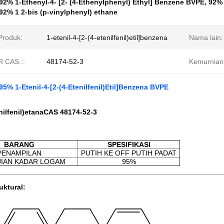
92% 1-Ethenyl-4- [2- (4-Ethenylphenyl) Ethyl] Benzene BVPE
,
92% 
2% 1 2-bis (p-vinylphenyl) ethane
roduk:
1-etenil-4-[2-(4-etenilfenil)etil]benzena
Nama lain:
 CAS.::
48174-52-3
Kemurnian
5% 1-Etenil-4-[2-(4-Etenilfenil)Etil]Benzena BVPE
nilfenil)etana
CAS 48174-52-3
BARANG
SPESIFIKASI
PENAMPILAN
PUTIH KE OFF PUTIH PADAT
IAN KADAR LOGAM
95%
uktural: