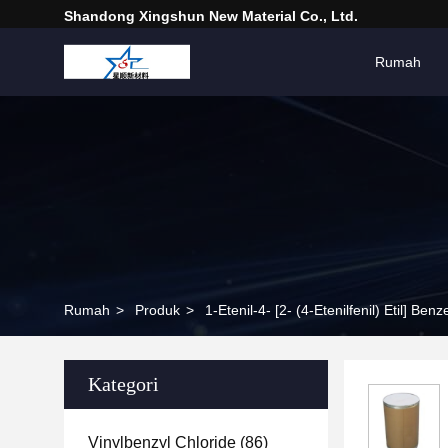
Shandong Xingshun New Material Co., Ltd.
Rumah
Rumah
>
Produk
>
1-Etenil-4- [2- (4-Etenilfenil) Etil] Be
Kategori
Vinylbenzyl Chloride
(86)