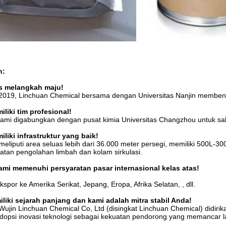
n:
s melangkah maju!
2019, Linchuan Chemical bersama dengan Universitas Nanjin membent
iliki tim profesional!
ami digabungkan dengan pusat kimia Universitas Changzhou untuk s
iliki infrastruktur yang baik!
meliputi area seluas lebih dari 36.000 meter persegi, memiliki 500L-3
latan pengolahan limbah dan kolam sirkulasi.
ami memenuhi persyaratan pasar internasional kelas atas!
por ke Amerika Serikat, Jepang, Eropa, Afrika Selatan, , dll.
liki sejarah panjang dan kami adalah mitra stabil Anda!
ujin Linchuan Chemical Co, Ltd (disingkat Linchuan Chemical) didiri
opsi inovasi teknologi sebagai kekuatan pendorong yang memancar l