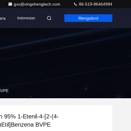
gxx@xingshengtech.com
86-519-86464994
ara
Mengobrol
Indonesian
 BVPE
 95% 1-Etenil-4-[2-(4-
il)Etil]Benzena BVPE