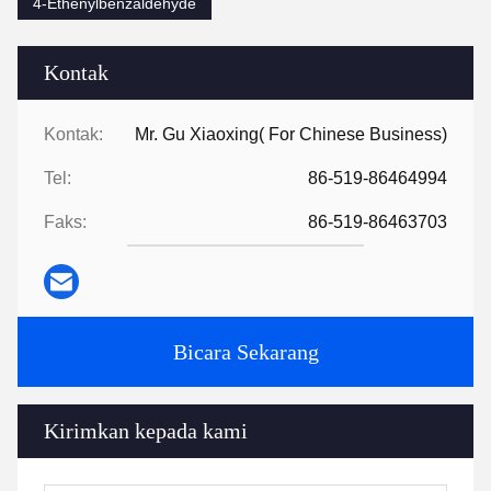
4-Ethenylbenzaldehyde
Kontak
Kontak:
Mr. Gu Xiaoxing( For Chinese Business)
Tel:
86-519-86464994
Faks:
86-519-86463703
Bicara Sekarang
Kirimkan kepada kami