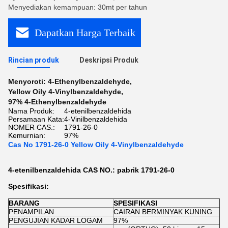
Menyediakan kemampuan: 30mt per tahun
Dapatkan Harga Terbaik
Rincian produk
Deskripsi Produk
Menyoroti:
4-Ethenylbenzaldehyde
,
Yellow Oily 4-Vinylbenzaldehyde
,
97% 4-Ethenylbenzaldehyde
Nama Produk:
4-etenilbenzaldehida
Persamaan Kata:
4-Vinilbenzaldehida
NOMER CAS.:
1791-26-0
Kemurnian:
97%
Cas No 1791-26-0 Yellow Oily 4-Vinylbenzaldehyde
4-etenilbenzaldehida CAS NO.: pabrik 1791-26-0
Spesifikasi:
BARANG
SPESIFIKASI
PENAMPILAN
CAIRAN BERMINYAK KUNING
PENGUJIAN KADAR LOGAM
97%