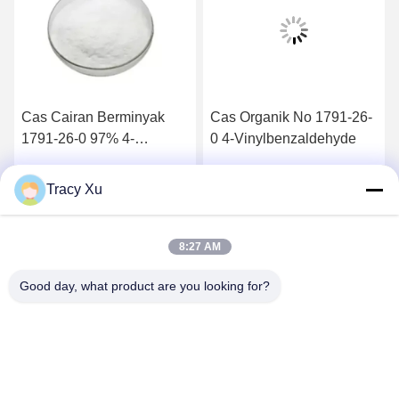
Cas Cairan Berminyak
Cas Organik No 1791-26-
1791-26-0 97% 4-
0 4-Vinylbenzaldehyde
Vinylbenzaldehyde
Tracy Xu
k
Dapatkan Harga Terbaik
Dapatkan Harga Terbaik
8:27 AM
Good day, what product are you looking for?
Shandong Xingshun New Material Co., Ltd.
gxx@xingshengtech.com